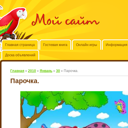
Мой сайт
Главная страница
Гостевая книга
Онлайн игры
Информация 
Доска объявлений
Главная
»
2010
»
Январь
»
30
» Парочка.
Парочка.