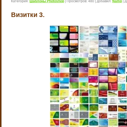
Категория:
Шаблоны Photoshop
|
Просмотров:
480
|
Добавил:
Namp
|
Д
Визитки 3.