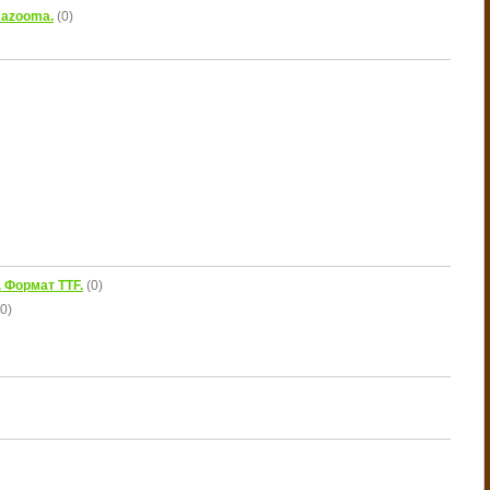
Razooma.
(0)
 Формат TTF.
(0)
(0)