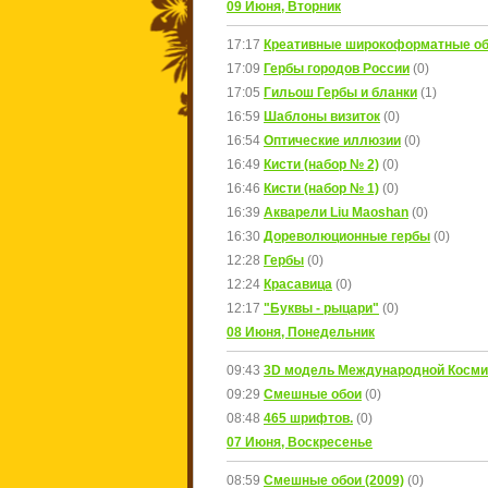
09 Июня, Вторник
17:17
Креативные широкоформатные о
17:09
Гербы городов России
(0)
17:05
Гильош Гербы и бланки
(1)
16:59
Шаблоны визиток
(0)
16:54
Оптические иллюзии
(0)
16:49
Кисти (набор № 2)
(0)
16:46
Кисти (набор № 1)
(0)
16:39
Акварели Liu Maoshan
(0)
16:30
Дореволюционные гербы
(0)
12:28
Гербы
(0)
12:24
Красавица
(0)
12:17
"Буквы - рыцари"
(0)
08 Июня, Понедельник
09:43
3D модель Международной Косми
09:29
Смешные обои
(0)
08:48
465 шрифтов.
(0)
07 Июня, Воскресенье
08:59
Смешные обои (2009)
(0)