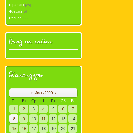
Шрифты
[25]
Футажи
[5]
Разное
[33]
Вход на сайт
Календарь
«
Июнь 2009
»
Пн
Вт
Ср
Чт
Пт
Сб
Вс
1
2
3
4
5
6
7
8
9
10
11
12
13
14
15
16
17
18
19
20
21