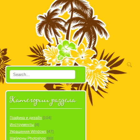
Категории раздела
Графика и дизайн
[104]
Инструменты
[4]
Украшения Windows
[47]
Шаблоны Photoshop
[90]