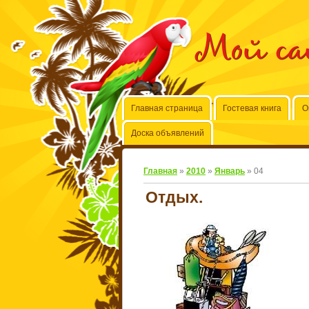
Мой с
Главная страница
Гостевая книга
О
Доска объявлений
Главная
»
2010
»
Январь
»
04
Отдых.