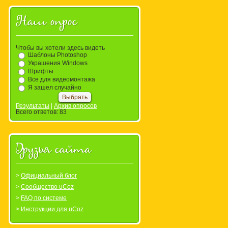
Наш опрос
Чтобы вы хотели здесь видеть
Шаблоны Photoshop
Украшения Windows
Шрифты
Все для видеомонтажа
Я зашел случайно
Результаты
|
Архив опросов
Всего ответов:
83
Друзья сайта
Официальный блог
Сообщество uCoz
FAQ по системе
Инструкции для uCoz