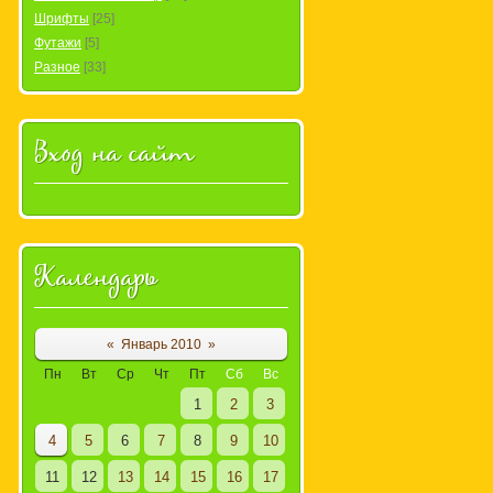
Шрифты
[25]
Футажи
[5]
Разное
[33]
Вход на сайт
Календарь
«
Январь 2010
»
Пн
Вт
Ср
Чт
Пт
Сб
Вс
1
2
3
4
5
6
7
8
9
10
11
12
13
14
15
16
17