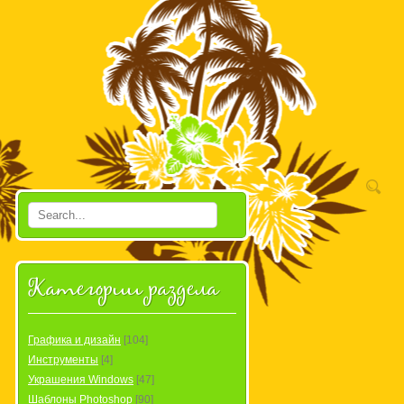
Категории раздела
Графика и дизайн
[104]
Инструменты
[4]
Украшения Windows
[47]
Шаблоны Photoshop
[90]