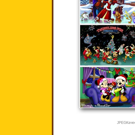
JPEG
Каче