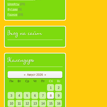
Шрифты
[25]
Футажи
[5]
Разное
[33]
Вход на сайт
ия изображений
Календарь
«
Август 2026
»
Пн
Вт
Ср
Чт
Пт
Сб
Вс
1
2
3
4
5
6
7
8
9
10
11
12
13
14
15
16