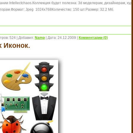
нии Intellectchaos.
Коллекция будет полезна: 3d моделерам, дизайнерам, худ
торам.
Формат: Jpeg 1024х768
Количество: 150 шт.
Размер: 32.2 Мб.
тров:
524
|
Добавил:
Namp
|
Дата:
24.12.2009
|
Комментарии (0)
 Иконок.