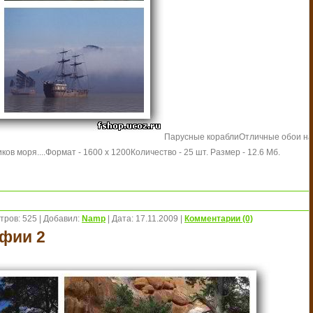
Парусные корабли
Отличные обои на
ков моря....
Формат - 1600 х 1200
Количество - 25 шт.
Размер - 12.6 Мб.
тров:
525
|
Добавил:
Namp
|
Дата:
17.11.2009
|
Комментарии (0)
фии 2