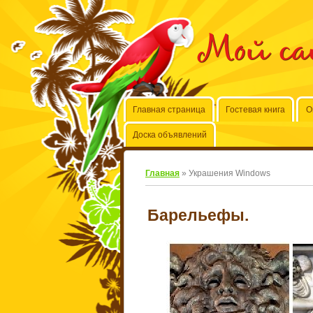
Мой с
Главная страница
Гостевая книга
О
Доска объявлений
Главная
»
Украшения Windows
Барельефы.