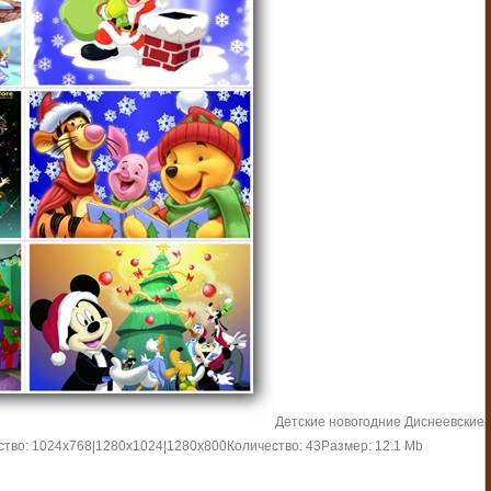
Детские новогодние Диснеевские 
ство: 1024х768|1280х1024|1280х800
Количество: 43
Размер: 12.1 Mb