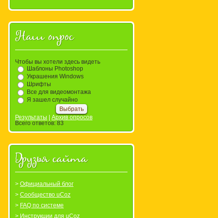
Наш опрос
Чтобы вы хотели здесь видеть
Шаблоны Photoshop
Украшения Windows
Шрифты
NG.
Размер архива:
Все для видеомонтажа
px.
Я зашел случайно
Скачать
Результаты
|
Архив опросов
Всего ответов:
83
Друзья сайта
Официальный блог
Сообщество uCoz
FAQ по системе
Инструкции для uCoz