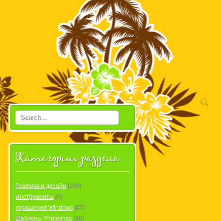
«
1
2
3
4
5
»
Категории раздела
Графика и дизайн
[104]
Инструменты
[4]
Украшения Windows
[47]
Шаблоны Photoshop
[90]