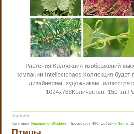
Растения.
Коллекция изображений выс
компании Intellectchaos.
Коллекция будет 
дизайнерам, художникам, иллюстрат
1024х768
Количество: 150 шт.
Р
Категория:
Украшения Windows
|
Просмотров:
490
|
Добавил:
Namp
|
Д
Птицы.