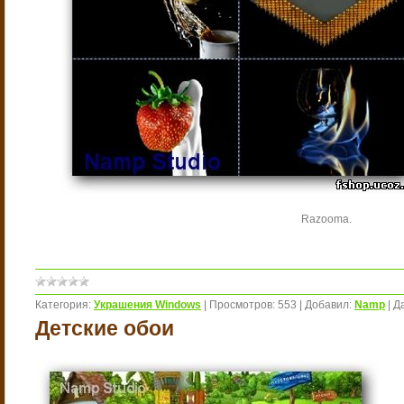
Razooma.
Категория:
Украшения Windows
|
Просмотров:
553
|
Добавил:
Namp
|
Д
Детские обои