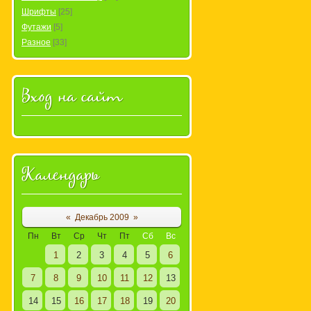
Шрифты
[25]
Футажи
[5]
Разное
[33]
Вход на сайт
Календарь
«
Декабрь 2009
»
Пн
Вт
Ср
Чт
Пт
Сб
Вс
1
2
3
4
5
6
7
8
9
10
11
12
13
14
15
16
17
18
19
20