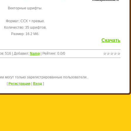
Векторные шрифты.
Формат: ССХ + превью.
Количество: 35 шрифтов.
Размер: 16.2 Мб.
Скачать
ов
:
516
|
Добавил
:
Namp
|
Рейтинг
:
0.0
/
0
ии могут только зарегистрированные пользователи.
[
Регистрация
|
Вход
]