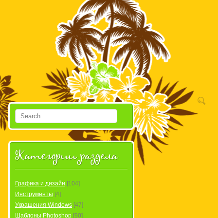
Категории раздела
Графика и дизайн
[104]
Инструменты
[4]
Украшения Windows
[47]
Шаблоны Photoshop
[90]