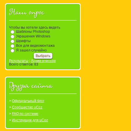
Наш опрос
Чтобы вы хотели здесь видеть
Шаблоны Photoshop
Украшения Windows
Шрифты
Все для видеомонтажа
Я зашел случайно
Результаты
|
Архив опросов
Всего ответов:
83
Друзья сайта
Официальный блог
Сообщество uCoz
FAQ по системе
Инструкции для uCoz