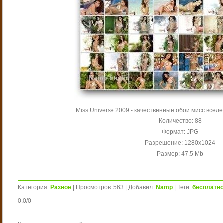
Miss Universe 2009 - качественные обои мисс всел
Количество: 88
Формат: JPG
Разрешение: 1280x1024
Размер: 47.5 Мb
Категория
:
Разное
|
Просмотров
:
563
|
Добавил
:
Namp
|
Теги
:
бесплатн
0.0
/
0