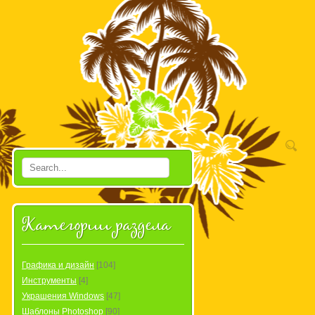
Категории раздела
Графика и дизайн
[104]
Инструменты
[4]
Украшения Windows
[47]
Шаблоны Photoshop
[90]