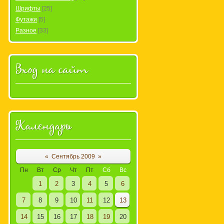
Шрифты
[25]
Футажи
[5]
Разное
[33]
Вход на сайт
Календарь
«
Сентябрь 2009
»
Пн
Вт
Ср
Чт
Пт
Сб
Вс
1
2
3
4
5
6
7
8
9
10
11
12
13
14
15
16
17
18
19
20