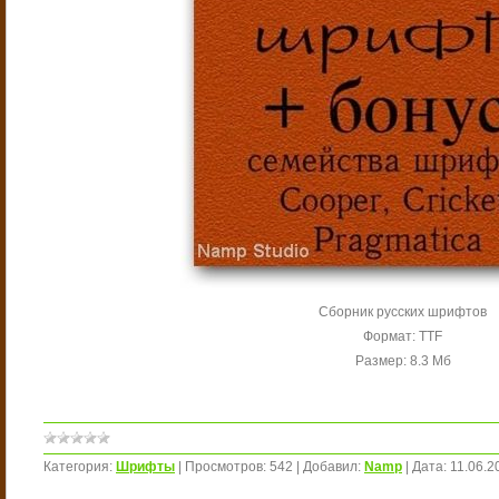
Сборник русских шрифтов
Формат: TTF
Размер: 8.3 Мб
Категория:
Шрифты
|
Просмотров:
542
|
Добавил:
Namp
|
Дата:
11.06.2