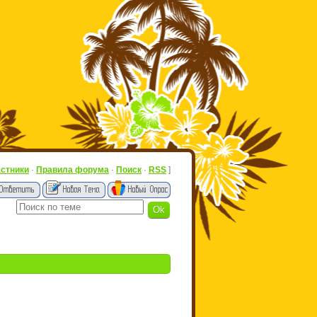
астники
·
Правила форума
·
Поиск
·
RSS
]