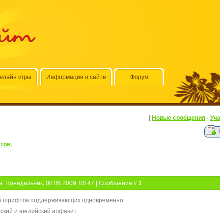
айт
нлайн игры
Информация о сайте
Форум
[
Новые сообщения
·
Уч
тов.
а: Понедельник, 08.06.2009, 08:47 | Сообщение #
1
5 шрифтов поддерживающих одновременно
сский и английский алфавит.