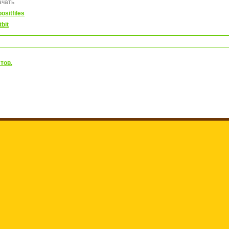
ачать
ositfiles
tbit
тов.