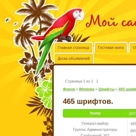
Мой с
Главная страница
Гостевая книга
О
Доска объявлений
Страница
1
из
1
1
Форум
»
Windows
»
Шрифты
»
465 шриф
465 шрифтов.
Namp
Дат
Генерал-майор
46
Группа: Администраторы
ру
Сообщений:
307