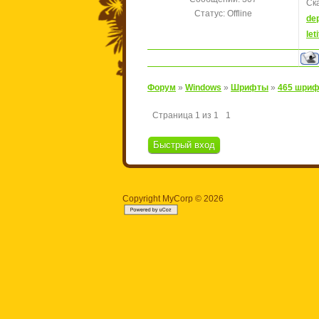
Ск
Статус:
Offline
dep
leti
Форум
»
Windows
»
Шрифты
»
465 шриф
Страница
1
из
1
1
Copyright MyCorp © 2026