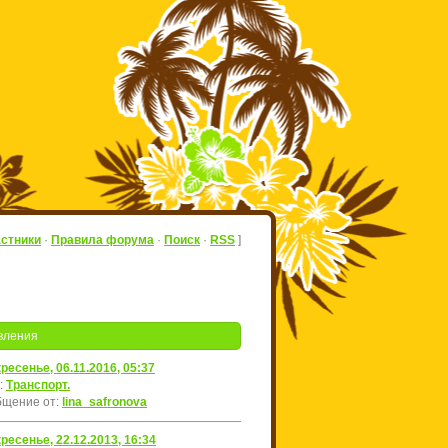
астники
·
Правила форума
·
Поиск
·
RSS
]
вления
ресенье, 06.11.2016, 05:37
:
Транспорт.
щение от:
lina_safronova
ресенье, 22.12.2013, 16:34