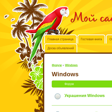
Мой с
Главная страница
Гостевая книга
О
Доска объявлений
Форум
»
Windows
Windows
Форум
Украшения Windows