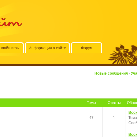
айт
нлайн игры
Информация о сайте
Форум
[
Новые сообщения
·
Уч
Темы
Ответы
Обно
Воск
47
1
Тема
Сооб
Воск