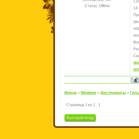
CD
Статус:
Offline
14 
Пр
(в
оп
ин
Вс
Ра
Ск
dep
leti
Форум
»
Windows
»
Инструменты
»
Гиль
Страница
1
из
1
1