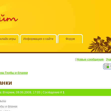
айт
нлайн игры
Информация о сайте
Форум
[
Новые сообщения
·
Уч
ош Гербы и бланки
анки
а: Вторник, 09.06.2009, 17:03 | Сообщение #
1
льош
рбы и бланки