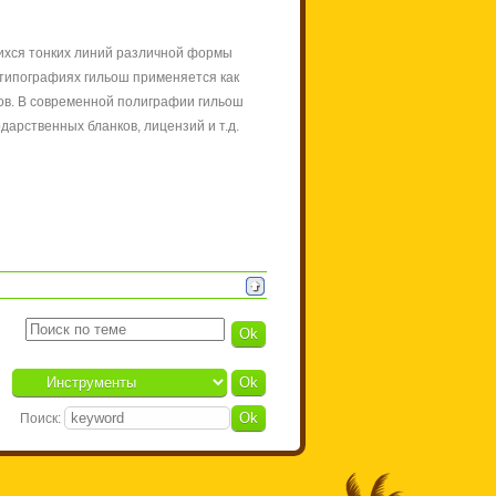
ихся тонких линий различной формы
х типографиях гильош применяется как
ов. В современной полиграфии гильош
арственных бланков, лицензий и т.д.
Поиск: