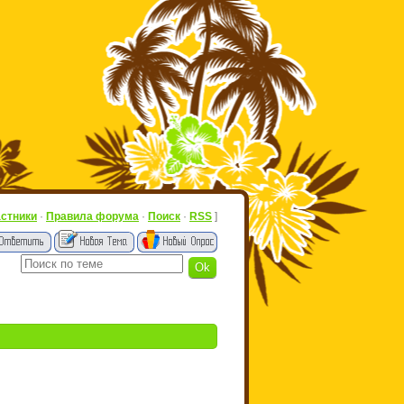
астники
·
Правила форума
·
Поиск
·
RSS
]