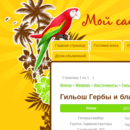
Мой с
Главная страница
Гостевая книга
О
Доска объявлений
Страница
1
из
1
1
Форум
»
Windows
»
Инструменты
»
Гиль
Гильош Гербы и бл
Namp
Дат
Генерал-майор
Ги
Группа: Администраторы
Ге
Сообщений:
307