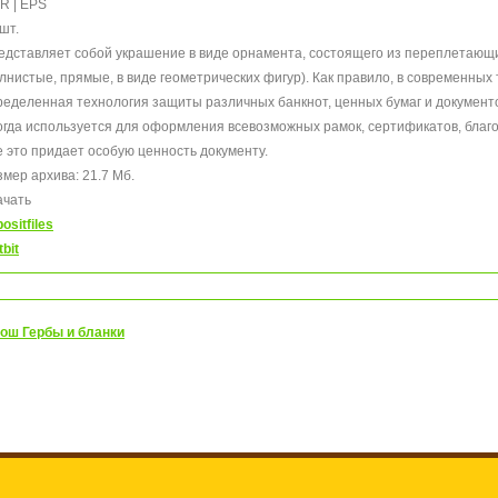
R | EPS
шт.
едставляет собой украшение в виде орнамента, состоящего из переплетающ
олнистые, прямые, в виде геометрических фигур). Как правило, в современны
ределенная технология защиты различных банкнот, ценных бумаг и документ
огда используется для оформления всевозможных рамок, сертификатов, благод
е это придает особую ценность документу.
змер архива: 21.7 Мб.
ачать
ositfiles
tbit
ош Гербы и бланки