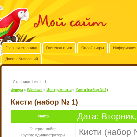
Мой сайт
Главная страница
Гостевая книга
Онлайн игры
Информация 
Доска объявлений
Страница
1
из
1
1
Форум
»
Windows
»
Инструменты
»
Кисти (набор № 1)
Кисти (набор № 1)
Дата: Вторник
Namp
Генерал-майор
Кисти (набор 
Группа: Администраторы