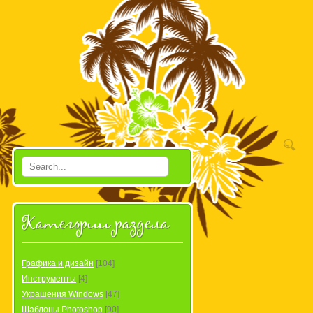
Категории раздела
Графика и дизайн
[104]
Инструменты
[4]
Украшения Windows
[47]
Шаблоны Photoshop
[90]