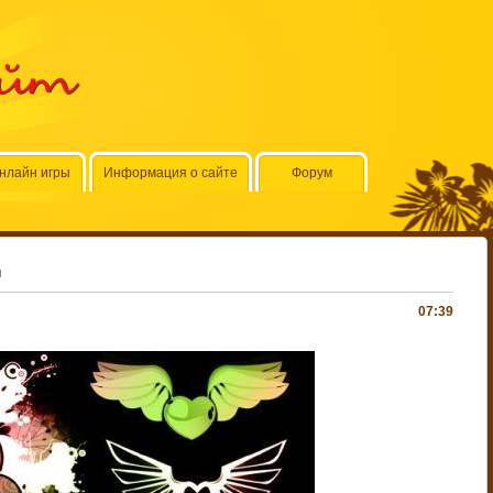
айт
нлайн игры
Информация о сайте
Форум
и
07:39