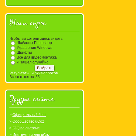
Наш опрос
Чтобы вы хотели здесь видеть
Шаблоны Photoshop
Украшения Windows
Шрифты
Все для видеомонтажа
Я зашел случайно
Результаты
|
Архив опросов
Всего ответов:
83
Друзья сайта
Официальный блог
Сообщество uCoz
FAQ по системе
Инструкции для uCoz