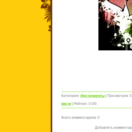
Категория
:
Инструменты
|
Просмотров
:
5
кисти
|
Рейтинг
:
0.0
/
0
Всего комментариев
:
0
Добавлять комментар