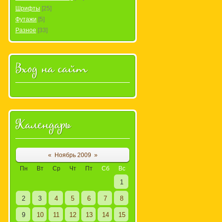
Шрифты
[25]
Футажи
[5]
Разное
[33]
Вход на сайт
Календарь
«
Ноябрь 2009
»
Пн
Вт
Ср
Чт
Пт
Сб
Вс
1
2
3
4
5
6
7
8
9
10
11
12
13
14
15