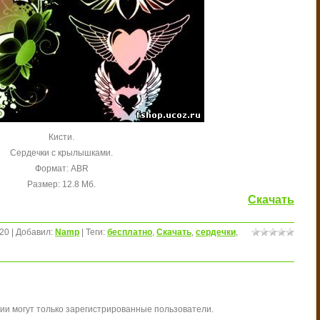
Кисти.
Сердечки с крылышками.
Формат: ABR
Размер: 12.8 Мб.
Скачать
20
|
Добавил
:
Namp
|
Теги
:
бесплатно
,
Скачать
,
сердечки
,
ии могут только зарегистрированные пользователи.