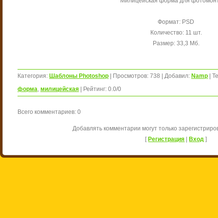
Милицейская форма для фотомон
Формат: PSD
Количество: 11 шт.
Размер: 33,3 Мб.
Категория
:
Шаблоны Photoshop
|
Просмотров
:
738
|
Добавил
:
Namp
|
Те
форма
,
милицейская
|
Рейтинг
:
0.0
/
0
Всего комментариев
:
0
Добавлять комментарии могут только зарегистриро
[
Регистрация
|
Вход
]