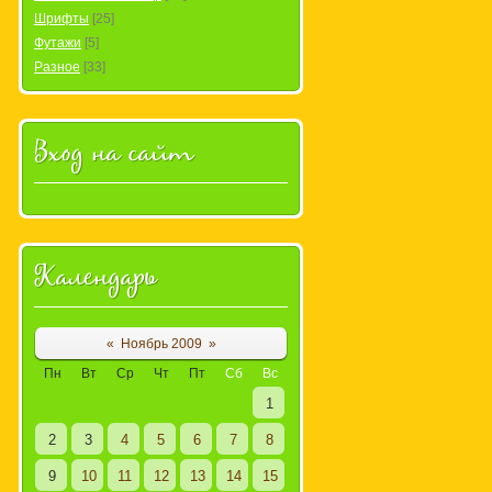
Шрифты
[25]
Футажи
[5]
Разное
[33]
Вход на сайт
Календарь
«
Ноябрь 2009
»
Пн
Вт
Ср
Чт
Пт
Сб
Вс
1
2
3
4
5
6
7
8
9
10
11
12
13
14
15