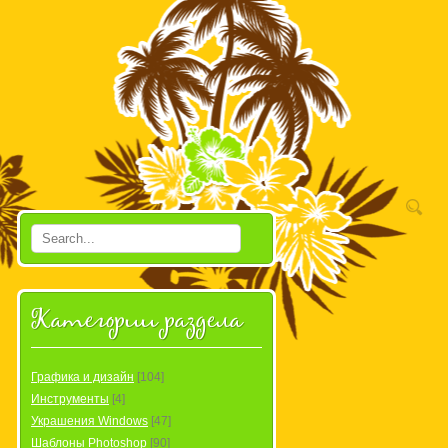
Категории раздела
Графика и дизайн
[104]
Инструменты
[4]
Украшения Windows
[47]
Шаблоны Photoshop
[90]