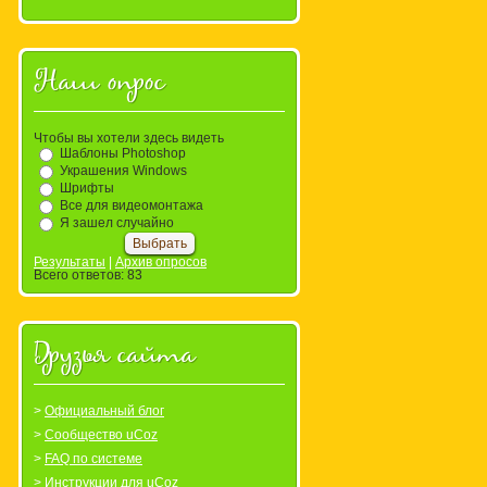
Наш опрос
Чтобы вы хотели здесь видеть
Шаблоны Photoshop
Украшения Windows
Шрифты
Все для видеомонтажа
Я зашел случайно
Результаты
|
Архив опросов
Всего ответов:
83
Друзья сайта
Официальный блог
Сообщество uCoz
FAQ по системе
Инструкции для uCoz