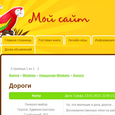
Мой сайт
Главная страница
Гостевая книга
Онлайн игры
Информация 
Доска объявлений
Страница
1
из
1
1
Форум
»
Windows
»
Украшения Windows
»
Дороги
Дороги
Namp
Дата: Среда, 13.01.2010, 22:05 |
Генерал-майор
Ах, эти манящие в даль дороги...
Группа: Администраторы
Восококачественные обои на раб
Сообщений:
307