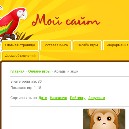
Мой сайт
Главная страница
Гостевая книга
Онлайн игры
Информация 
Доска объявлений
Главная
»
Онлайн игры
» Аркады и экшн
В категории игр
:
86
Показано игр
:
1-18
Сортировать по
:
Дате
·
Названию
·
Рейтингу
·
Запускам