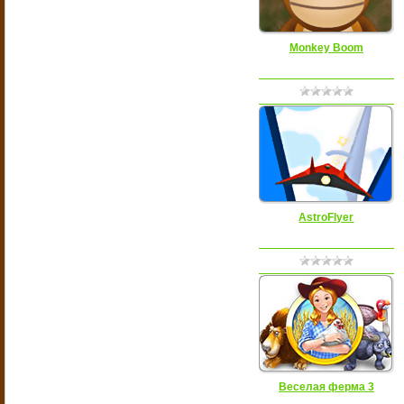
Monkey Boom
AstroFlyer
Веселая ферма 3