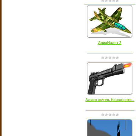
АвиаНалет 2
Алиен шутер. Начало вто...