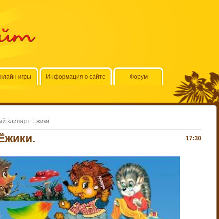
айт
нлайн игры
Информация о сайте
Форум
й клипарт. Ёжики.
Ёжики.
17:30