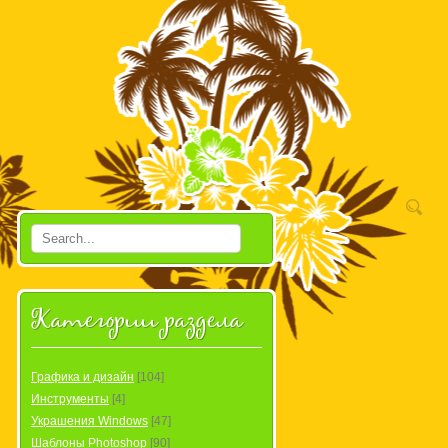
Категории раздела
Графика и дизайн
[104]
Инструменты
[4]
Украшения Windows
[47]
Шаблоны Photoshop
[90]