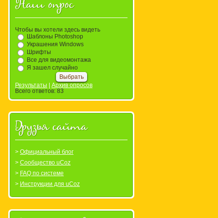
Наш опрос
Чтобы вы хотели здесь видеть
Шаблоны Photoshop
Украшения Windows
Шрифты
Все для видеомонтажа
Я зашел случайно
Результаты
|
Архив опросов
Всего ответов:
83
Друзья сайта
Официальный блог
Сообщество uCoz
FAQ по системе
Инструкции для uCoz