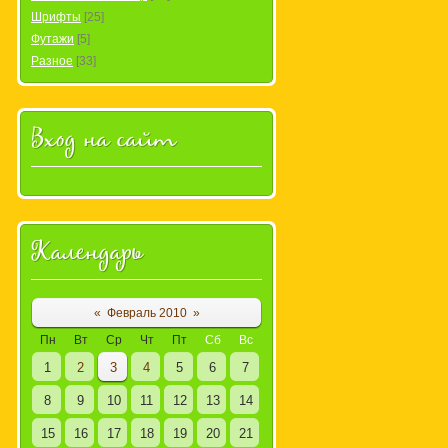
Шрифты
[25]
Футажи
[5]
Разное
[33]
Вход на сайт
Календарь
«
Февраль 2010
»
Пн
Вт
Ср
Чт
Пт
Сб
Вс
1
2
3
4
5
6
7
8
9
10
11
12
13
14
15
16
17
18
19
20
21