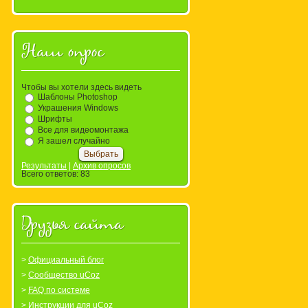
Наш опрос
Чтобы вы хотели здесь видеть
Шаблоны Photoshop
Украшения Windows
Шрифты
Все для видеомонтажа
Я зашел случайно
Результаты
|
Архив опросов
Всего ответов:
83
Друзья сайта
Официальный блог
Сообщество uCoz
FAQ по системе
Инструкции для uCoz