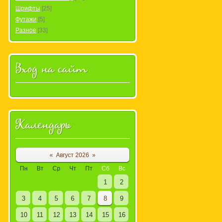
Шрифты
[25]
Футажи
[5]
Разное
[33]
Вход на сайт
Календарь
«
Август 2026
»
Пн
Вт
Ср
Чт
Пт
Сб
Вс
1
2
3
4
5
6
7
8
9
10
11
12
13
14
15
16