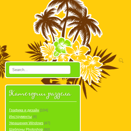
Категории раздела
Графика и дизайн
[104]
Инструменты
[4]
Украшения Windows
[47]
Шаблоны Photoshop
[90]