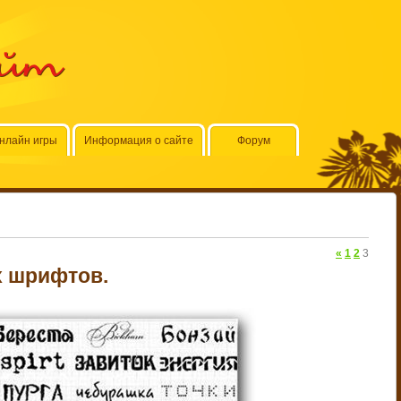
айт
нлайн игры
Информация о сайте
Форум
«
1
2
3
х шрифтов.