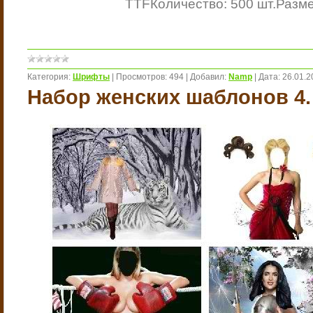
TTF
Количество: 500 шт.
Разме
Категория:
Шрифты
|
Просмотров:
494
|
Добавил:
Namp
|
Дата:
26.01.2
Набор женских шаблонов 4.