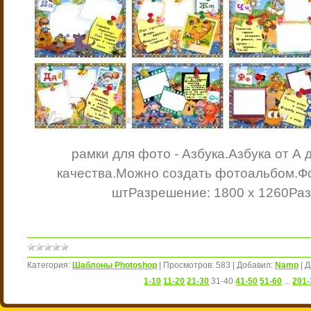
рамки для фото - Азбука.
Азбука от А 
качества.
Можно создать фотоальбом.
Ф
шт
Разрешение: 1800 х 1260
Раз
Категория:
Шаблоны Photoshop
|
Просмотров:
583
|
Добавил:
Namp
|
Д
1-10
11-20
21-30
31-40
41-50
51-60
...
291-