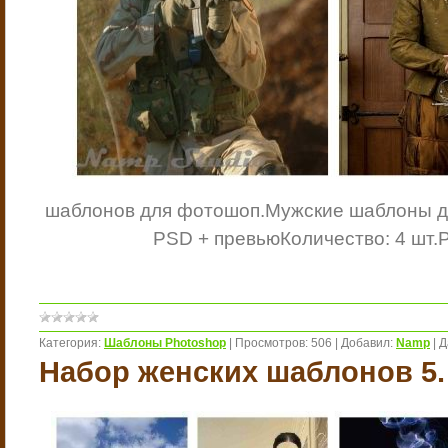
шаблонов для фотошоп.
Мужские шаблоны д
PSD + превью
Количество: 4 шт.
Р
Категория:
Шаблоны Photoshop
|
Просмотров:
506
|
Добавил:
Namp
|
Д
Набор женских шаблонов 5.