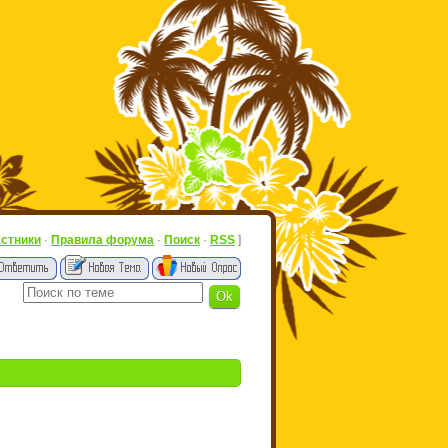
астники
·
Правила форума
·
Поиск
·
RSS
]