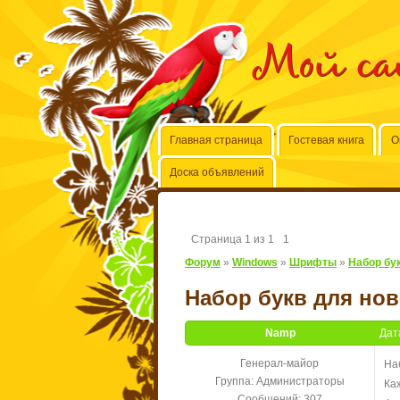
Мой с
Главная страница
Гостевая книга
О
Доска объявлений
Страница
1
из
1
1
Форум
»
Windows
»
Шрифты
»
Набор бу
Набор букв для нов
Namp
Дат
Генерал-майор
На
Группа: Администраторы
Ка
Сообщений:
307