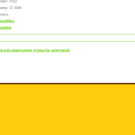
рмат: PSD
змер: 37.4Mb
ачать
ositfiles
loading
кв для новогодних открыток, монтажей.