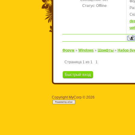
Фо
Статус:
Offline
Ра
Ск
dep
up
Форум
»
Windows
»
Шрифты
»
Набор бу
Страница
1
из
1
1
Copyright MyCorp © 2026