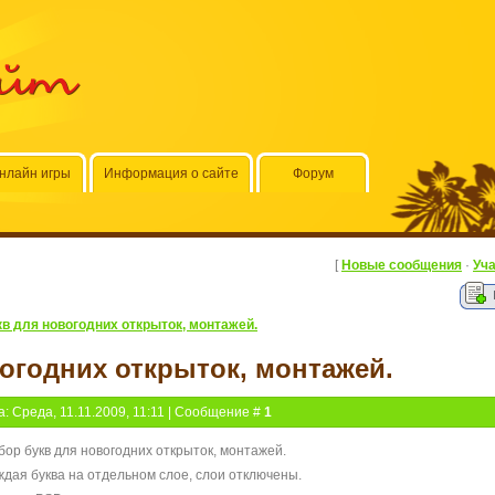
айт
нлайн игры
Информация о сайте
Форум
[
Новые сообщения
·
Уч
кв для новогодних открыток, монтажей.
огодних открыток, монтажей.
а: Среда, 11.11.2009, 11:11 | Сообщение #
1
бор букв для новогодних открыток, монтажей.
ждая буква на отдельном слое, слои отключены.