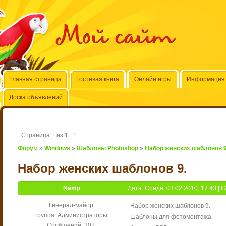
Мой сайт
Главная страница
Гостевая книга
Онлайн игры
Информация 
Доска объявлений
Страница
1
из
1
1
Форум
»
Windows
»
Шаблоны Photoshop
»
Набор женских шаблонов 9
Набор женских шаблонов 9.
Namp
Дата: Среда, 03.02.2010, 17:43 |
Генерал-майор
Набор женских шаблонов 9.
Группа: Администраторы
Шаблоны для фотомонтажа.
Сообщений:
307